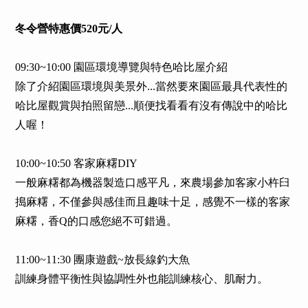
冬令營特惠價520元/人
09:30~10:00 園區環境導覽與特色哈比屋介紹
除了介紹園區環境與美景外...當然要來園區最具代表性的
哈比屋觀賞與拍照留戀...順便找看看有沒有傳說中的哈比
人喔！
10:00~10:50 客家麻糬DIY
一般麻糬都為機器製造口感平凡，來農場參加客家小杵臼
搗麻糬，不僅參與感佳而且趣味十足，感覺不一樣的客家
麻糬，香Q的口感您絕不可錯過。
11:00~11:30 團康遊戲~放長線釣大魚
訓練身體平衡性與協調性外也能訓練核心、肌耐力。