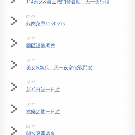
114美女&勇士戰鬥營暑期二天一夜行程
02.06
烤肉菜單113/03/15
10.29
園區設施調整
10.22
美女&新兵二天一夜寒假戰鬥營
10.22
新兵日記一日遊
10.22
歡樂之旅一日遊
04.23
開放夏季溫泉